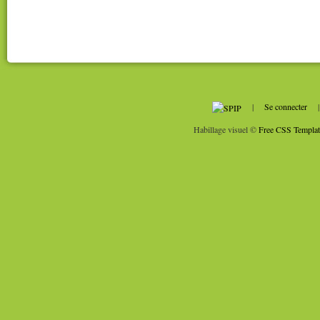
|
Se connecter
Habillage visuel ©
Free CSS Templat