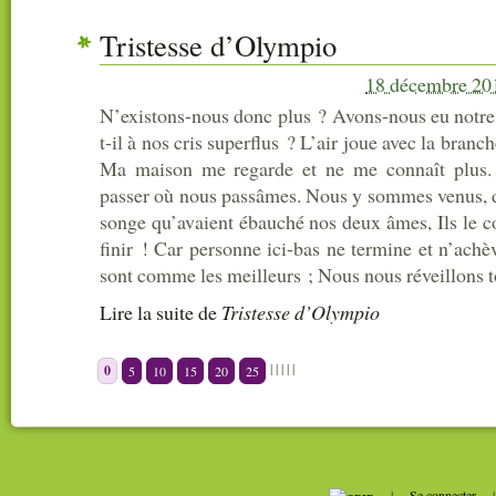
Tristesse d’Olympio
18 décembre 20
N’existons-nous donc plus ? Avons-nous eu notre 
t-il à nos cris superflus ? L’air joue avec la bran
Ma maison me regarde et ne me connaît plus. 
passer où nous passâmes. Nous y sommes venus, d’
songe qu’avaient ébauché nos deux âmes, Ils le c
finir ! Car personne ici-bas ne termine et n’ach
sont comme les meilleurs ; Nous nous réveillons to
Lire la suite
de
Tristesse d’Olympio
|
|
|
|
|
0
5
10
15
20
25
|
Se connecter