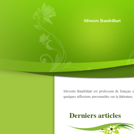
Silvestre Baudrillart
Silvestre Baudrillart est professeur de français 
quelques réflexions personnelles sur la littérature,
Derniers articles