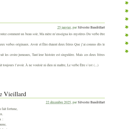
25 janvier
,
par
Silvestre Baudrillart
coutez comment un beau soir, Ma mère m’enseigna les mystères Du verbe être
deux verbes originaux. Avoir et Être étaient deux frères Que j’ai connus dès le
t les croire jumeaux, Tant leur histoire est singulière. Mais ces deux frères
t toujours l’avoir. À ne vouloir ni dieu ni maître, Le verbe Être s’est (...)
 Vieillard
22 décembre 2025
,
par
Silvestre Baudrillart
fait fortune,
ux.
x :
mune,