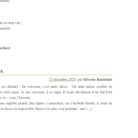
talents,
e est trop vile ;
nrichir.
eillard
ns
22 décembre 2025
,
par
Silvestre Baudrillart
ses défauts ; En convenir, c’est autre chose : On aime mieux souffrir de
n sont cause. Je me souviens, à ce sujet, D’avair été témoin d’un fait Fort
i vu : voici l’histoire.
 une superbe prairie, Des lapins s’amusaient, sur l’herbette fleurie, A jouer au
la chose est impossible. Rien n’est plus vrai pourtant : une (...)