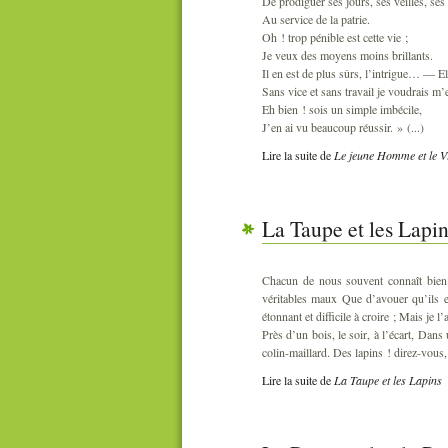
De prodiguer ses jours, ses veilles, ses 
Au service de la patrie.
Oh ! trop pénible est cette vie ;
Je veux des moyens moins brillants.
Il en est de plus sûrs, l’intrigue… ― Ell
Sans vice et sans travail je voudrais m’e
Eh bien ! sois un simple imbécile,
J’en ai vu beaucoup réussir. » (...)
Lire la suite
de
Le jeune Homme et le Vi
La Taupe et les Lapi
Chacun de nous souvent connaît bien 
véritables maux Que d’avouer qu’ils e
étonnant et difficile à croire ; Mais je l’a
Près d’un bois, le soir, à l’écart, Dans
colin-maillard. Des lapins ! direz-vous, 
Lire la suite
de
La Taupe et les Lapins