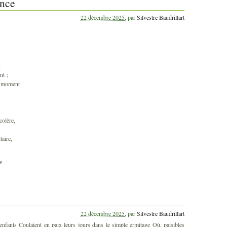
ince
22 décembre 2025
,
par
Silvestre Baudrillart
:
nt ;
le moment
colère,
taire,
e
22 décembre 2025
,
par
Silvestre Baudrillart
nfants Coulaient en paix leurs jours dans le simple ermitage Où, paisibles