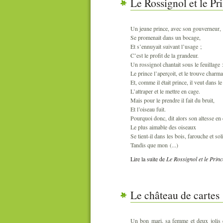
Le Rossignol et le Pr
Un jeune prince, avec son gouverneur,
Se promenait dans un bocage,
Et s’ennuyait suivant l’usage ;
C’est le profit de la grandeur.
Un rossignol chantait sous le feuillage 
Le prince l’aperçoit, et le trouve charma
Et, comme il était prince, il veut dans 
L’attraper et le mettre en cage.
Mais pour le prendre il fait du bruit,
Et l’oiseau fuit.
Pourquoi donc, dit alors son altesse en 
Le plus aimable des oiseaux
Se tient-il dans les bois, farouche et soli
Tandis que mon (...)
Lire la suite
de
Le Rossignol et le Princ
Le château de cartes
Un bon mari, sa femme et deux jolis e