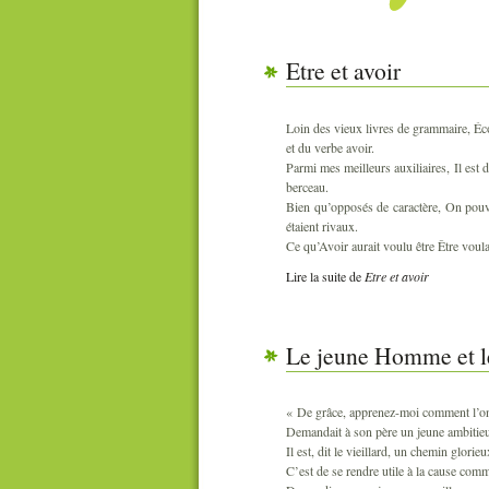
Etre et avoir
Loin des vieux livres de grammaire, É
et du verbe avoir.
Parmi mes meilleurs auxiliaires, Il est 
berceau.
Bien qu’opposés de caractère, On pouvai
étaient rivaux.
Ce qu’Avoir aurait voulu être Être voulai
Lire la suite
de
Etre et avoir
Le jeune Homme et le
« De grâce, apprenez-moi comment l’on 
Demandait à son père un jeune ambitie
Il est, dit le vieillard, un chemin glorieu
C’est de se rendre utile à la cause com